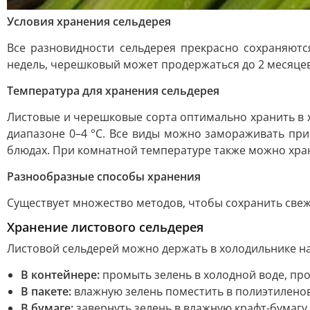
Условия хранения сельдерея
Все разновидности сельдерея прекрасно сохраняютс
недель, черешковый может продержаться до 2 месяцев,
Температура для хранения сельдерея
Листовые и черешковые сорта оптимально хранить в х
диапазоне 0–4 °С. Все виды можно замораживать при
блюдах. При комнатной температуре также можно хра
Разнообразные способы хранения
Существует множество методов, чтобы сохранить свеж
Хранение листового сельдерея
Листовой сельдерей можно держать в холодильнике на
В контейнере:
промыть зелень в холодной воде, про
В пакете:
влажную зелень поместить в полиэтиленовы
В бумаге:
завернуть зелень в влажную крафт-бумагу,