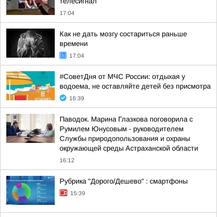
телесигнал
17:04
Как не дать мозгу состариться раньше
времени
17:04
#СоветДня от МЧС России: отдыхая у
водоема, не оставляйте детей без присмотра
16:39
Паводок. Марина Глазкова поговорила с
Румилем Юнусовым - руководителем
Службы природопользования и охраны
окружающей среды Астраханской области
16:12
Рубрика "Дорого/Дешево" : смартфоны
15:39