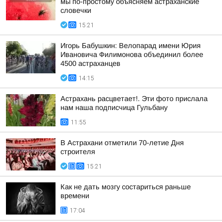
мы по-простому объясняем астраханские
словечки
15:21
Игорь Бабушкин: Велопарад имени Юрия
Ивановича Филимонова объединил более
4500 астраханцев
14:15
Астрахань расцветает!. Эти фото прислала
нам наша подписчица Гульбану
11:55
В Астрахани отметили 70-летие Дня
строителя
15:21
Как не дать мозгу состариться раньше
времени
17:04