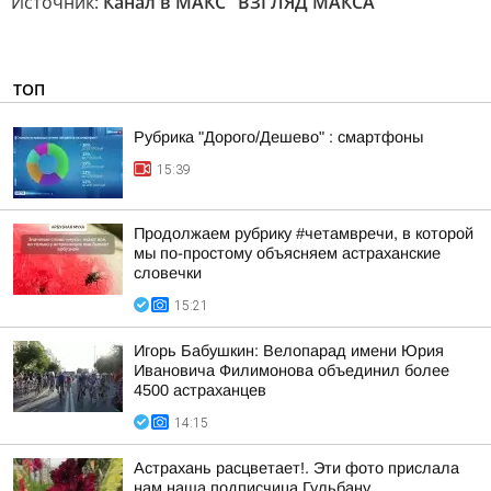
Источник:
Канал в МАКС "ВЗГЛЯД МАКСА"
ТОП
Рубрика "Дорого/Дешево" : смартфоны
15:39
Продолжаем рубрику #четамвречи, в которой
мы по-простому объясняем астраханские
словечки
15:21
Игорь Бабушкин: Велопарад имени Юрия
Ивановича Филимонова объединил более
4500 астраханцев
14:15
Астрахань расцветает!. Эти фото прислала
нам наша подписчица Гульбану