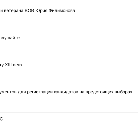
ени ветерана ВОВ Юрия Филимонова
ослушайте
у XIII века
ументов для регистрации кандидатов на предстоящих выборах
РС