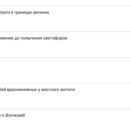
рого в границах региона
вижение до появления светофоров
бей краснокнижных у местного жителя
в п.Волжский