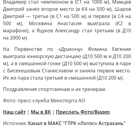
Владимир стал чемпионом в (С1 на 1000 м), Мамцев
Дмитрий занял второе место (в К4 на 500 м), Шаров
Дмитрий — третье (в С1 на 500 м) и первое (в С4 на
500 м), Москвина Анастасия выиграла (К2 в
марафоне), а Яцуков Александр стал третьим (в Д10
на 2000 м).
На Первенстве по «Дракону» Фомина Евгения
выиграла юниорскую дистанцию (Д10 500 м и Д10 200
м), а в смешанной гонке (Д10 500 м) выступила в паре
с Бисекешовым Станиславом и заняла первое место.
Их же пара стала третьей в смешанной (Д10 200 м).
Поздравления спортсменам и их тренерам.
Фото: пресс-служба Минспорта АО
Наш сайт
|
Мы в ВК
|
Прислать Фото/Видео
Источник:
Канал в МАКС "ГТРК «Лотос» Астрахань"