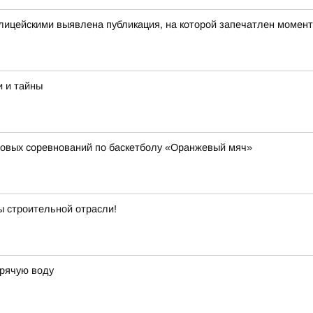
олицейскими выявлена публикация, на которой запечатлен моме
и и тайны
совых соревнований по баскетболу «Оранжевый мяч»
ы строительной отрасли!
орячую воду