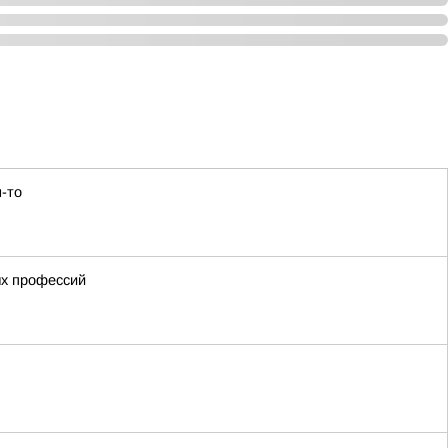
м-то
ых профессий