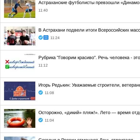
Астраханские футболисты превзошли «Динамо
11:40
В Астрахани подвели итоги Всероссийских мас
11:24
Рубрика "Говорим красиво". Речь человека - эт
11:12
Игорь Редькин: Уважаемые строители, ветеран
11:08
Осторожно, «дикий» пляж!». Лето — время отд
11:04