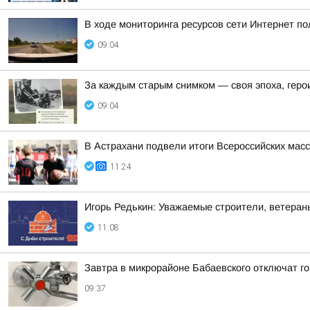
В ходе мониторинга ресурсов сети Интернет п
09:04
За каждым старым снимком — своя эпоха, геро
09:04
В Астрахани подвели итоги Всероссийских мас
11:24
Игорь Редькин: Уважаемые строители, ветеран
11:08
Завтра в микрорайоне Бабаевского отключат г
09:37