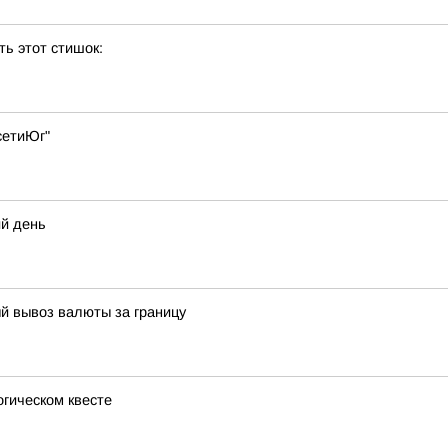
ь этот стишок:
сетиЮг"
ий день
й вывоз валюты за границу
огическом квесте