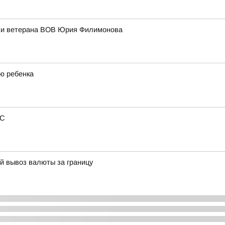
ени ветерана ВОВ Юрия Филимонова
ю ребенка
РС
й вывоз валюты за границу