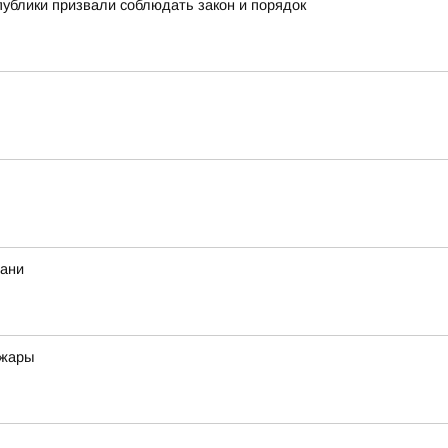
публики призвали соблюдать закон и порядок
хани
 жары