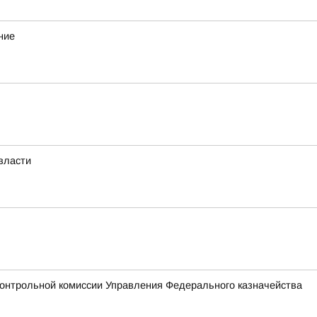
ние
власти
Контрольной комиссии Управления Федерального казначейства