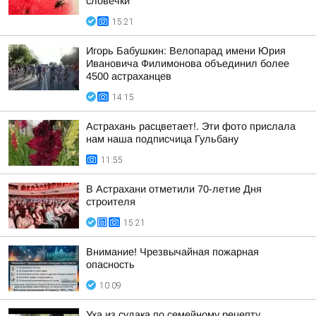
словечки
15:21
Игорь Бабушкин: Велопарад имени Юрия
Ивановича Филимонова объединил более
4500 астраханцев
14:15
Астрахань расцветает!. Эти фото прислала
нам наша подписчица Гульбану
11:55
В Астрахани отметили 70-летие Дня
строителя
15:21
Внимание! Чрезвычайная пожарная
опасность
10:09
Уха из судака по семейному рецепту