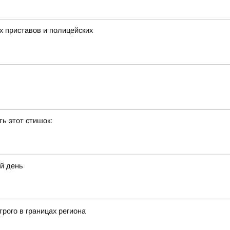
 приставов и полицейских
ь этот стишок:
ий день
рого в границах региона