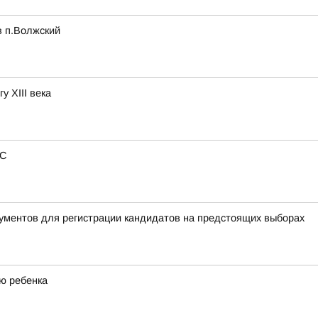
в п.Волжский
у XIII века
РС
ументов для регистрации кандидатов на предстоящих выборах
ю ребенка