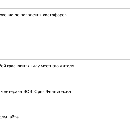
вижение до появления светофоров
бей краснокнижных у местного жителя
ени ветерана ВОВ Юрия Филимонова
ослушайте