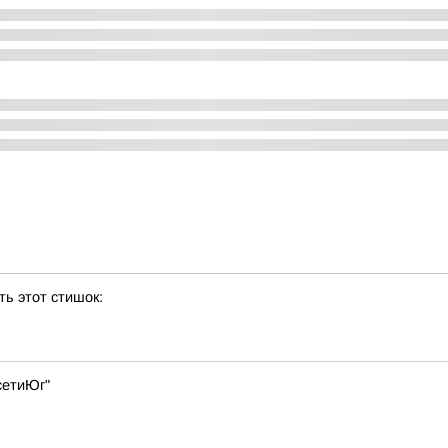
ь этот стишок:
сетиЮг"