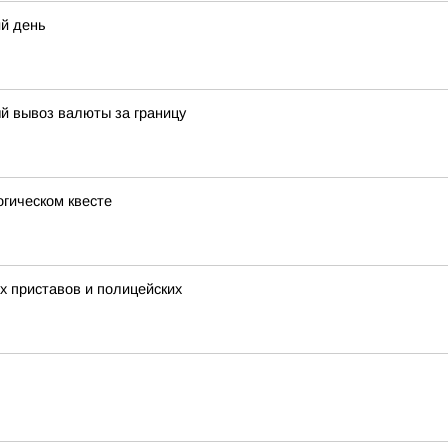
ий день
й вывоз валюты за границу
огическом квесте
х приставов и полицейских