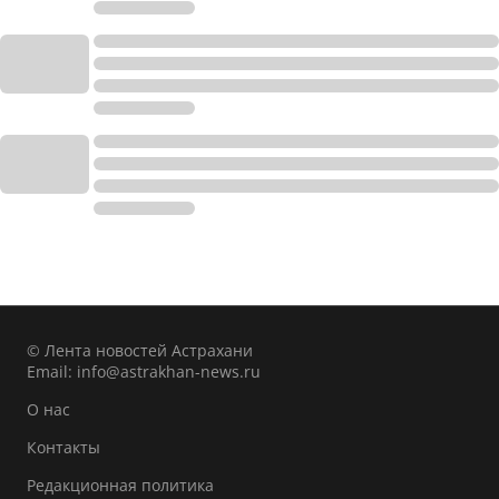
© Лента новостей Астрахани
Email:
info@astrakhan-news.ru
О нас
Контакты
Редакционная политика