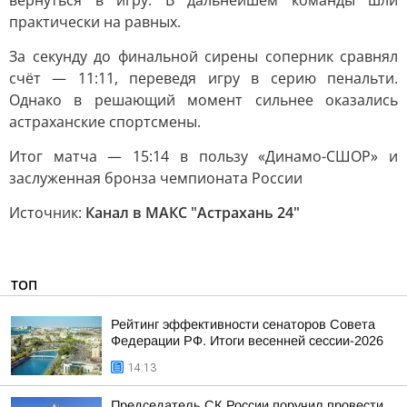
вернуться в игру. В дальнейшем команды шли
практически на равных.
За секунду до финальной сирены соперник сравнял
счёт — 11:11, переведя игру в серию пенальти.
Однако в решающий момент сильнее оказались
астраханские спортсмены.
Итог матча — 15:14 в пользу «Динамо-СШОР» и
заслуженная бронза чемпионата России
Источник:
Канал в МАКС "Астрахань 24"
ТОП
Рейтинг эффективности сенаторов Совета
Федерации РФ. Итоги весенней сессии-2026
14:13
Председатель СК России поручил провести