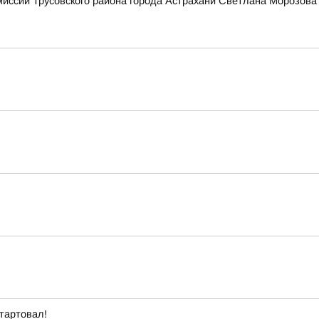
миссии Трусовского района города Астрахани Светлана Мороз
стартовал!