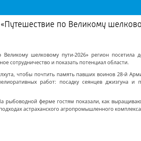
 «Путешествие по Великому шелково
о Великому шелковому пути-2026» регион посетила 
ое сотрудничество и показать потенциал области.
улхута, чтобы почтить память павших воинов 28-й Арм
елиоративных работ: посадку сеянцев джизгуна и п
На рыбоводной ферме гостям показали, как выращивают
 подходах астраханского агропромышленного комплекса