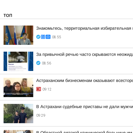
ТОП
Знакомьтесь, территориальная избирательная 
08:55
За привычной речью часто скрываются неожид
08:56
Астраханским бизнесменам оказывают всестор
09:12
В Астрахани судебные приставы не дали мужчи
09:29
В Областной детской клинической больнице им