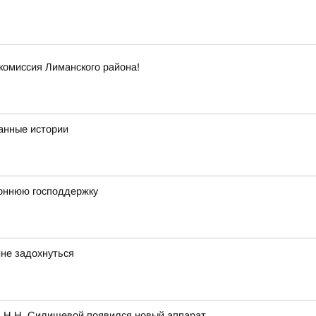
комиссия Лиманского района!
анные истории
оннюю господдержку
не задохнуться
. Н.Н. Силищевой появился новый аппарат