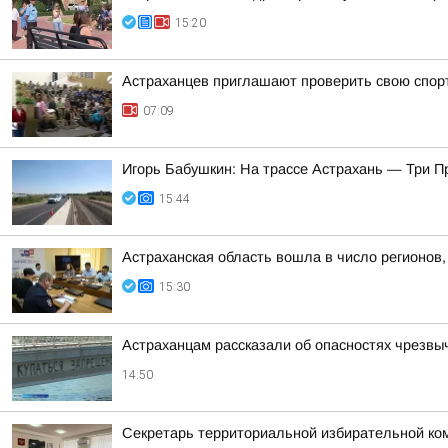
15:20
Астраханцев приглашают проверить свою спор
07:09
Игорь Бабушкин: На трассе Астрахань — Три 
15:44
Астраханская область вошла в число регионов
15:30
Астраханцам рассказали об опасностях чрезвы
14:50
Секретарь территориальной избирательной ко