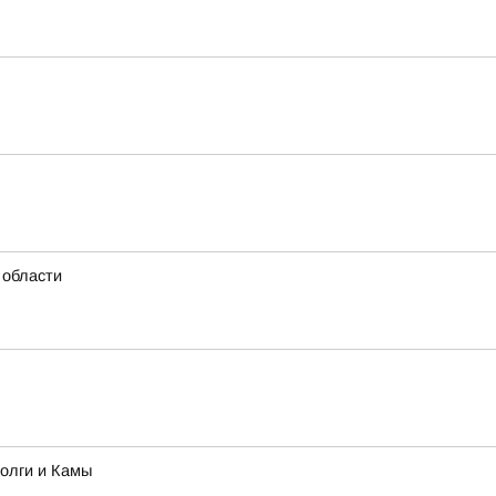
 области
олги и Камы