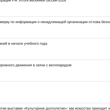
рации РФ. Итоги весенней сессии-2026
верку по информации о ненадлежащей организации отлова безнад
ний в начале учебного года
орожного движения в связи с велопарадом
тии выставки «Культурное долголетие»: как искусство приходит