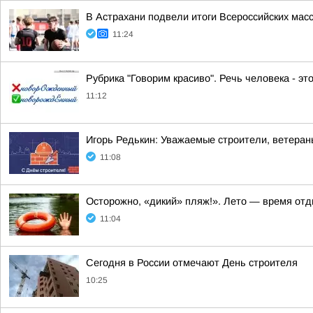
В Астрахани подвели итоги Всероссийских мас
11:24
Рубрика "Говорим красиво". Речь человека - эт
11:12
Игорь Редькин: Уважаемые строители, ветеран
11:08
Осторожно, «дикий» пляж!». Лето — время отд
11:04
Сегодня в России отмечают День строителя
10:25