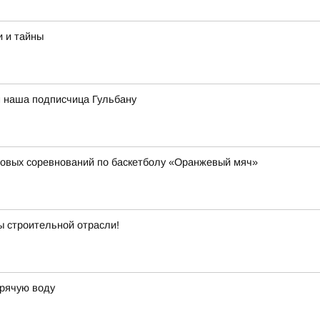
и и тайны
м наша подписчица Гульбану
совых соревнований по баскетболу «Оранжевый мяч»
ы строительной отрасли!
орячую воду