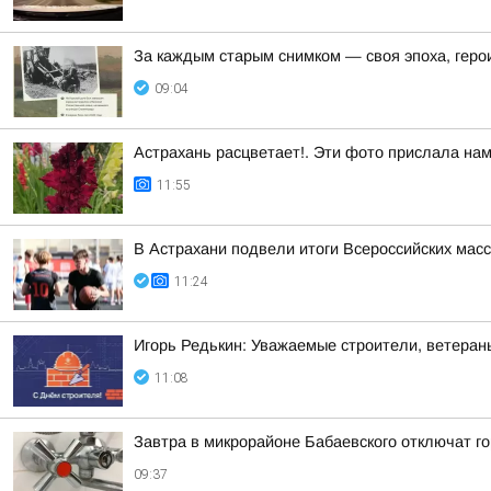
За каждым старым снимком — своя эпоха, геро
09:04
Астрахань расцветает!. Эти фото прислала на
11:55
В Астрахани подвели итоги Всероссийских мас
11:24
Игорь Редькин: Уважаемые строители, ветеран
11:08
Завтра в микрорайоне Бабаевского отключат г
09:37