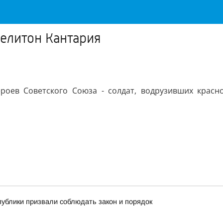
Мелитон Кантария
ероев Советского Союза - солдат, водрузивших крас
публики призвали соблюдать закон и порядок