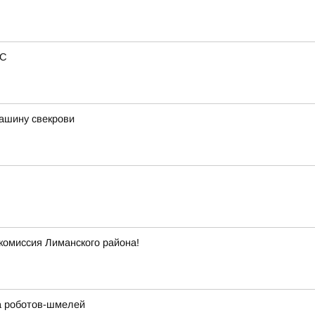
РС
ашину свекрови
комиссия Лиманского района!
а роботов-шмелей