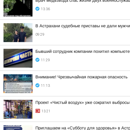
Врач медвзвода спас жизни двух военнослужащ
13:36
В Астрахани судебные приставы не дали мужчи
09:29
Бывший сотрудник компании похитил компьюте
11:29
Внимание! Чрезвычайная пожарная опасность
11:13
Проект «Чистый воздух» уже сократил выбросы 
13:21
Приглашаем на «Субботу для здоровья» в Астр