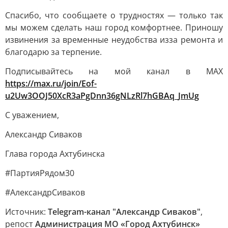
Спасибо, что сообщаете о трудностях — только так
мы можем сделать наш город комфортнее. Приношу
извинения за временные неудобства изза ремонта и
благодарю за терпение.
Подписывайтесь на мой канал в МАХ
https://max.ru/join/Eof-
u2Uw3OOJ50XcR3aPgDnn36gNLzRl7hGBAq_JmUg
С уважением,
Александр Сиваков
Глава города Ахтубинска
#ПартияРядом30
#АлександрСиваков
Источник:
Telegram-канал "Александр Сиваков"
,
репост
Администрация МО «Город Ахтубинск»