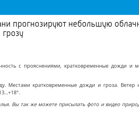
ахани прогнозируют небольшую облач
 грозу
ность с прояснениями, кратковременные дожди и ме
у. Местами кратковременные дожди и гроза. Ветер ю
3...+18°.
лья. Вы так же можете присылать фото и видео природ