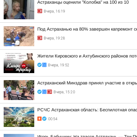
Астраханцы оценили "Колобка" на 100 из 10
Вчера, 16:19
Под Астраханью на 80% завершен капремонт с
Вчера, 19:28
Жители Кировского и Ахтубинского районов пот
Вчера, 19:52
Астраханский Минздрав принял участие в откры
Вчера, 15:20
РСЧС Астраханская область: Беспилотная опас
00:54
Игорь Бабушкин: На трассе Астрахань — Три 