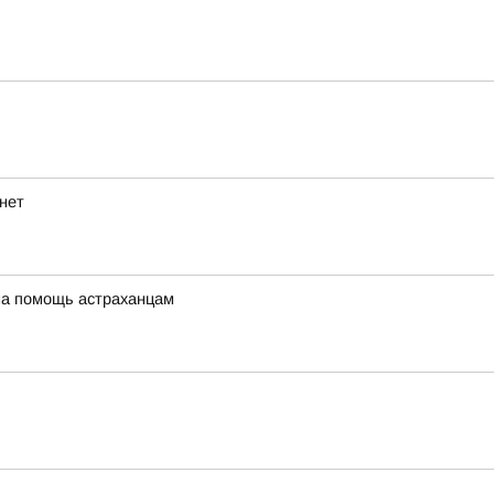
рнет
 на помощь астраханцам