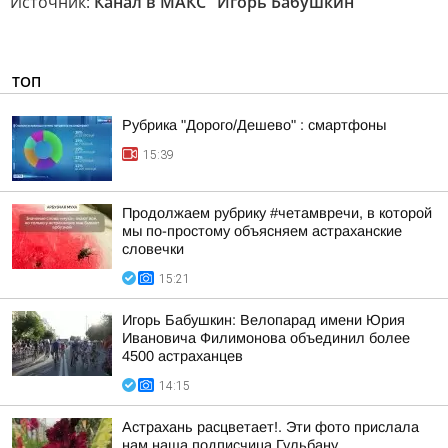
Источник:
Канал в МАКС "Игорь Бабушкин"
ТОП
Рубрика "Дорого/Дешево" : смартфоны
15:39
Продолжаем рубрику #четамвречи, в которой
мы по-простому объясняем астраханские
словечки
15:21
Игорь Бабушкин: Велопарад имени Юрия
Ивановича Филимонова объединил более
4500 астраханцев
14:15
Астрахань расцветает!. Эти фото прислала
нам наша подписчица Гульбану