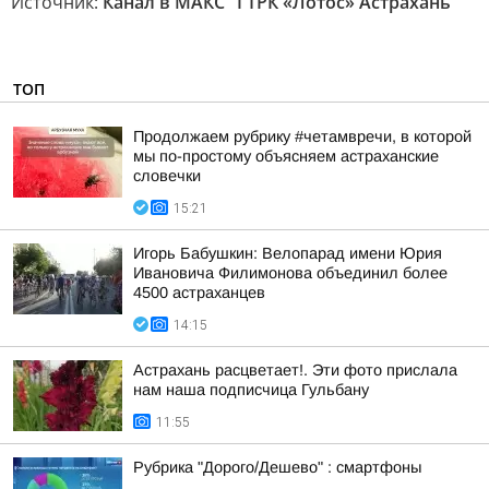
Источник:
Канал в МАКС "ГТРК «Лотос» Астрахань"
ТОП
Продолжаем рубрику #четамвречи, в которой
мы по-простому объясняем астраханские
словечки
15:21
Игорь Бабушкин: Велопарад имени Юрия
Ивановича Филимонова объединил более
4500 астраханцев
14:15
Астрахань расцветает!. Эти фото прислала
нам наша подписчица Гульбану
11:55
Рубрика "Дорого/Дешево" : смартфоны