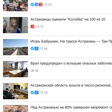
15:20
Астраханцы оценили "Колобка" на 100 из 10
16:19
Игорь Бабушкин: На трассе Астрахань — Три 
15:44
Врач предупредил о вспышке опасных заболева
08:04
Астраханская область вошла в число регионов
15:30
Под Астраханью на 80% завершен капремонт с