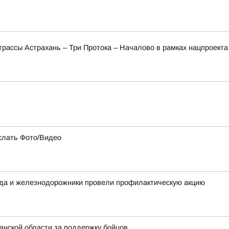
трассы Астрахань – Три Протока – Началово в рамках нацпроект
слать Фото/Видео
ода и железнодорожники провели профилактическую акцию
нской области за поддержку бойцов