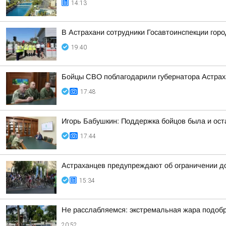
14:13
В Астрахани сотрудники Госавтоинспекции гор
19:40
Бойцы СВО поблагодарили губернатора Астраха
17:48
Игорь Бабушкин: Поддержка бойцов была и ост
17:44
Астраханцев предупреждают об ограничении д
15:34
Не расслабляемся: экстремальная жара подобр
20:52