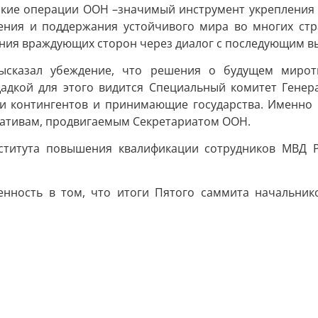
ские операции ООН –значимый инструмент укрепления 
ления и поддержания устойчивого мира во многих стр
ия враждующих сторон через диалог с последующим вы
высказал убеждение, что решения о будущем мирот
адкой для этого видится Специальный комитет Генер
ки контингентов и принимающие государства. Именно
тивам, продвигаемым Секретариатом ООН.
ститута повышения квалификации сотрудников МВД Ро
нность в том, что итоги Пятого саммита начальник