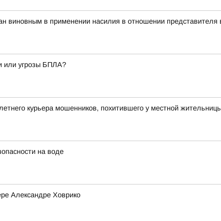
ан виновным в применении насилия в отношении представителя 
и или угрозы БПЛА?
летнего курьера мошенников, похитившего у местной жительницы
зопасности на воде
ере Александре Ховрико