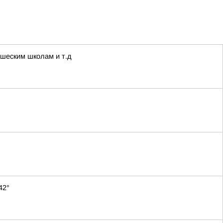
ошеским школам и т.д
42°