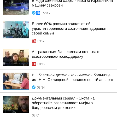
В ходе семейной ссоры невестка изрешетила
машину свекрови
09:33
Более 60% россиян заявляют об
удовлетворенности состоянием здоровья
своей семьи
09:32
Астраханским бизнесменам оказывают
всестороннюю господдержку
09:12
В Областной детской клинической больнице
им. Н.Н. Силищевой появился новый аппарат
08:34
Документальный сериал «Охота на
оборотней» развенчивает мифы о
бандеровском движении
08:01