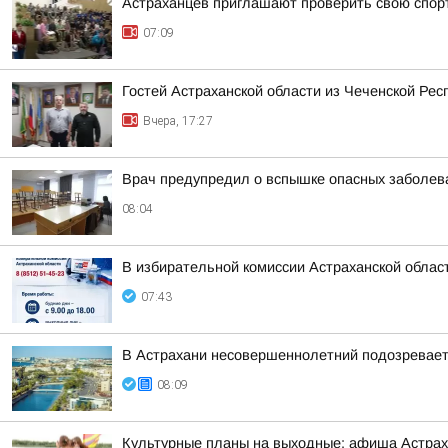
Астраханцев приглашают проверить свою спор
07:09
Гостей Астраханской области из Чеченской Рес
Вчера, 17:27
Врач предупредил о вспышке опасных заболева
08:04
В избирательной комиссии Астраханской облас
07:43
В Астрахани несовершеннолетний подозревается
08:09
Культурные планы на выходные: афиша Астра