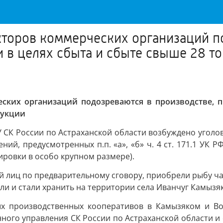
кторов коммерческих организаций п
и в целях сбыта и сбыте свыше 28 
ских организаций подозреваются в производстве, п
дукции
СК России по Астраханской области возбуждено уголов
й, предусмотренных п.п. «а», «б» ч. 4 ст. 171.1 УК Р
ровки в особо крупном размере).
й лиц по предварительному сговору, приобрели рыбу ча
ли и стали хранить на территории села Иванчуг Камызя
ых производственных кооперативов в Камызяком и Во
енного управления СК России по Астраханской области 