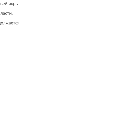
ьей икры.
ласти.
должается.