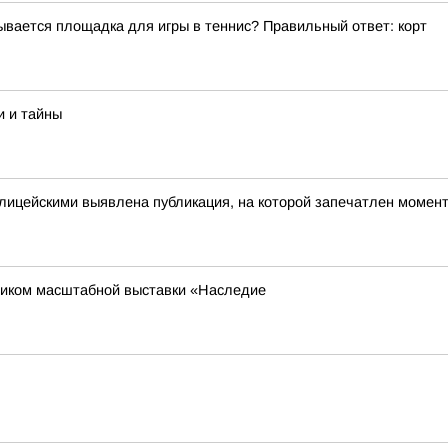
ывается площадка для игры в теннис? Правильный ответ: корт
и и тайны
олицейскими выявлена публикация, на которой запечатлен моме
тником масштабной выставки «Наследие