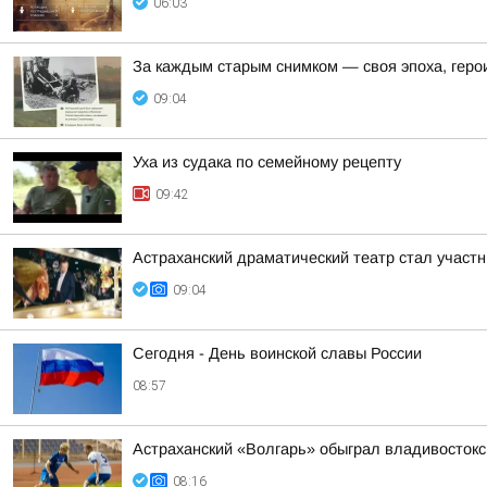
06:03
За каждым старым снимком — своя эпоха, геро
09:04
Уха из судака по семейному рецепту
09:42
Астраханский драматический театр стал участ
09:04
Сегодня - День воинской славы России
08:57
Астраханский «Волгарь» обыграл владивосток
08:16