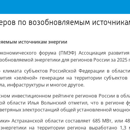
деров по возобновляемым источника
вляемым источникам энергии
экономического форума (ПМЭФ) Ассоциация развития
зобновляемой энергетики для регионов России за 2025 г
о климата субъектов Российской Федерации в области
вития «зелёной» генерации на территории субъектов 
а, инфраструктуры и многое другое.
ксном инвестиционном рейтинге регионов России в обла
кой области Илья Волынский отметил, что в регионе 
ветряных электростанций общей установленной мощнос
ики» Астраханской области составляет 685 МВт, или 
 энергетики на территории региона выработано 1,3 